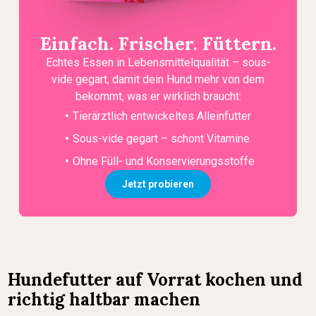
Einfach. Frischer. Füttern.
Echtes Essen in Lebensmittelqualität – sous-
vide gegart, damit dein Hund mehr von dem
bekommt, was er wirklich braucht:
Tierärztlich entwickeltes Alleinfutter
Sous-vide gegart – schont Vitamine
Ohne Füll- und Konservierungsstoffe
Jetzt probieren
Hundefutter auf Vorrat kochen und
richtig haltbar machen