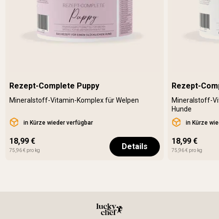
Rezept-Complete Puppy
Rezept-Comp
Mineralstoff-Vitamin-Komplex für Welpen
Mineralstoff-V
Hunde
in Kürze wieder verfügbar
in Kürze wi
18,99 €
18,99 €
Details
75,96 € pro kg
75,96 € pro kg