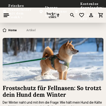
Kostenlos
Frisches
Unsere
downloaden:
Hundefutter
FreshMenus
die
mit dem
sind da
LuckyChef
CookA
APP
nhalt springen
Home
Artikel
Frostschutz für Fellnasen: So trotzt
dein Hund dem Winter
Der Winter naht und mit ihm die Frage: Wie hält mein Hund die Kälte