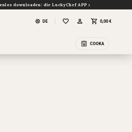
enlos downloaden: die LuckyChef APP
DE
0,00 €
COOKA