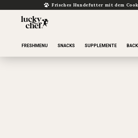
Frisches Hundefutter mit dem Coo
FRESHMENU
SNACKS
SUPPLEMENTE
BAC
ur Suche springen
Zur Hauptnavigation springen