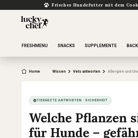
Frisches Hundefutter mit dem Coo
FRESHMENU
SNACKS
SUPPLEMENTE
BAC
ur Suche springen
Zur Hauptnavigation springen
Home
Wissen
Vets antworten
Allergien und Un
TIERÄRZTE ANTWORTEN · SICHERHEIT
Welche Pflanzen si
für Hunde – gefäh