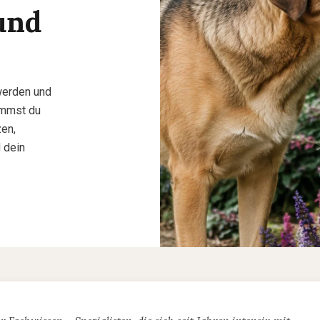
und
werden und
ommst du
zen,
 dein