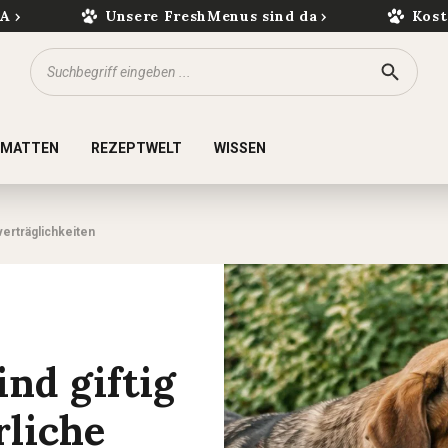
kA
Unsere FreshMenus sind da
Kost
KMATTEN
REZEPTWELT
WISSEN
verträglichkeiten
nd giftig
rliche