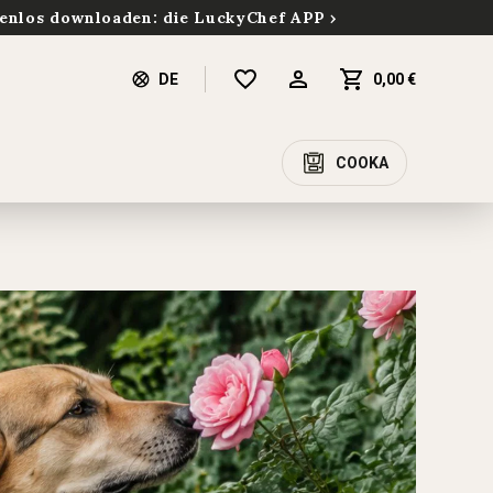
enlos downloaden: die LuckyChef APP
DE
0,00 €
COOKA