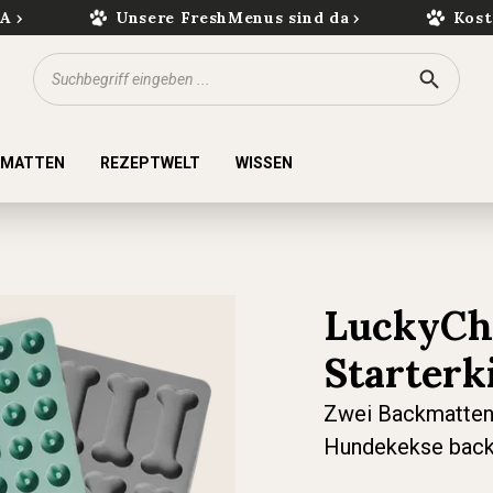
kA
Unsere FreshMenus sind da
Kost
KMATTEN
REZEPTWELT
WISSEN
LuckyCh
Starterki
Zwei Backmatten 
Hundekekse bac