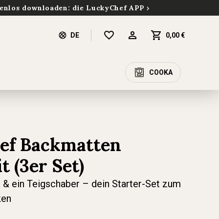
enlos downloaden: die LuckyChef APP
DE
0,00 €
COOKA
ef Backmatten
t (3er Set)
& ein Teigschaber – dein Starter-Set zum
ken