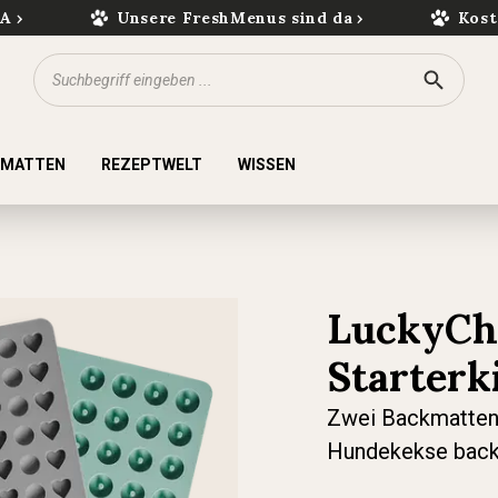
kA
Unsere FreshMenus sind da
Kost
KMATTEN
REZEPTWELT
WISSEN
LuckyCh
Starterki
Zwei Backmatten 
Hundekekse bac