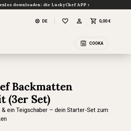
enlos downloaden: die LuckyChef APP
DE
0,00 €
COOKA
ef Backmatten
t (3er Set)
& ein Teigschaber – dein Starter-Set zum
ken