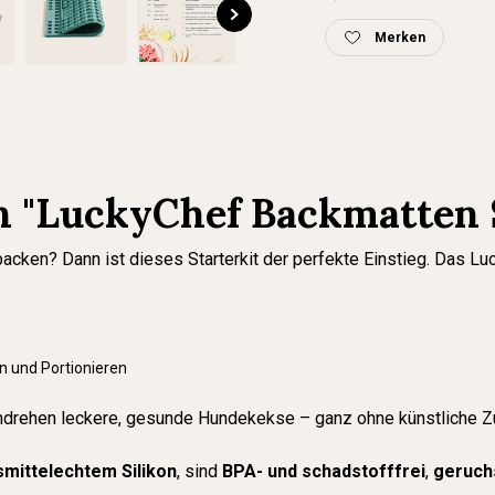
Merken
 "LuckyChef Backmatten St
ken? Dann ist dieses Starterkit der perfekte Einstieg. Das Luck
n und Portionieren
mdrehen leckere, gesunde Hundekekse – ganz ohne künstliche Z
mittelechtem Silikon
, sind
BPA- und schadstofffrei
,
geruch