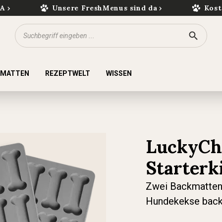
kA
Unsere FreshMenus sind da
Kost
KMATTEN
REZEPTWELT
WISSEN
LuckyCh
Starterki
Zwei Backmatten 
Hundekekse bac