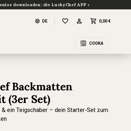
enlos downloaden: die LuckyChef APP
DE
0,00 €
COOKA
ef Backmatten
t (3er Set)
& ein Teigschaber – dein Starter-Set zum
ken