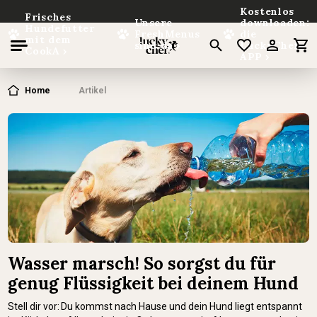
Kostenlos
Frisches
Unsere
downloaden:
Hundefutter
FreshMenus
die
mit dem
sind da
LuckyChef
CookA
APP
nhalt springen
Home
Artikel
Wasser marsch! So sorgst du für
genug Flüssigkeit bei deinem Hund
Stell dir vor: Du kommst nach Hause und dein Hund liegt entspannt