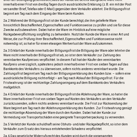
innerhalb einer Frist von dreißig Tagen durch ausdrückliche Erklärung (z.B. ein mit der Post
versandter Brief, Telefax oder E-Mail) gegenüber dem Verkäufer ablehnt. Die Billigungsfrist
beginnt am Tag nach dem Eingang der Ware beim Kunden.
2a.2 Während der Billigungsfrist ist der Kunde berechtigt, die ihm gelieferte Ware
hinsichtlich Beschaffenheit, Eigenschaften und Funktionsweise zu prüfen und sie für diese
Zwecke aufzubewahren. Dabei hat er die Ware im Hinblick auf eine mögliche
Rückgabeverpflichtung sorgfältig zu behandeln. Nutzt der Kunde die Ware in einer Art und
Weise, die zur Prüfung ihrer Beschaffenheit, Eigenschaften und Funktionsweise nicht
notwendig ist, so hat er für einen etwaigen Wertverlust der Ware aufzukommen.
2a.3 Erklärt der Kunde innerhalb der Billigungsfrist die Billigung der Ware oder lehnt er die
Ware nicht innerhalb der Billigungsfrist ab, so ist er dem Verkäufer zur Zahlung des
vereinbarten Kaufpreises verpflichtet. In diesem Fall hat der Käufer den vereinbarten
Kaufpreis unverzüglich, spätestens jedoch innerhalb einer Frist von sieben Tagen auf das
Bankkonto des Verkäufers zu überweisen, sofern nichts anderes vereinbart wurde. Die
Zahlungsfrist beginnt am Tag nach der Billigungserklärung des Kunden bzw. – sofern eine
ausdrückliche Billigung nicht erfolgt – am Tag nach Ablauf der Billigungsfrist. Für die
Fristwahrung ist der rechtzeitige Zahlungseingang auf dem Bankkonto des Verkäufers
maßgeblich.
2a.4 Erklärt der Kunde innerhalb der Billigungsfrist die Ablehnung der Ware, so hat er die
Ware innerhalb einer Frist von sieben Tagen auf Kosten des Verkäufers an den Verkäufer
zurückzusenden, sofern nichts anderes vereinbart wurde. Die Frist zur Rücksendung der
Ware beginnt am Tag nach der Ablehnungserklärung des Kunden. Zur Fristwahrung genügt
die rechtzeitige Absendung der Ware durch den Kunden. Dabei hat der Kunde zur
Vermeidung von Transportschäden eine geeignete Transportverpackung zu verwenden.
2a.5 Verletzt der Kunde schuldhaft seine Obhuts- und/oder Rückgabepflicht, so ist er dem
Verkäufer zum Ersatz des hieraus entstehenden Schadens verpflichtet.
2a.6 Das gesetzliche Widerrufsrecht des Kunden wird durch die vorgenannten