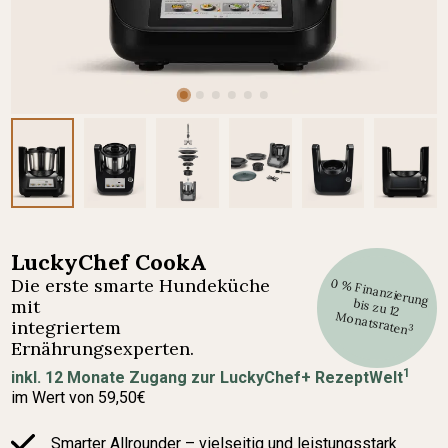
LuckyChef CookA
Die erste smarte Hundeküche
0 % Finanzierung
mit
bis zu 12
M
onatsraten
integriertem
3
Ernährungsexperten.
1
inkl. 12 Monate Zugang zur LuckyChef+ RezeptWelt
im Wert von 59,50€
Smarter Allrounder – vielseitig und leistungsstark