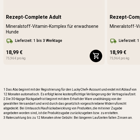
Rezept-Complete Adult
Rezept-Comp
Mineralstoff-Vitamin-Komplex für erwachsene
Mineralstoff-V
Hunde
Lieferzeit: 1 bis 3 Werktage
Lieferzeit: 
18,99 €
18,99 €
75,96 € pro kg
75,96 € pro kg
1 Das Abo beginnt mit der Registrierung für den LuckyChef+ Account und endet mit Ablauf von
12 Monaten automatisch. Es erfolgt keine kostenpflichtige Verlängerung der Vertragslaufzeit.
2 Die 30-tägige Rückgabefrist beginnt mit dem Erhalt der Ware unabhängig von der
gewählten Versandart und wird durch das gesetzlich vorgeschriebene Widerrufsrecht
abgedeckt. Bei Umtausch/Kaufrückabwicklung von Produkten, die mit einer Zugabe
angeboten worden sind, ist die Produktzugabe zurückzugeben bzw. zu erstatten.
3 Ratenzahlung bis zu 12 Monaten ohne Gebühr. Bei längeren Laufzeiten fallen Zinsen an.