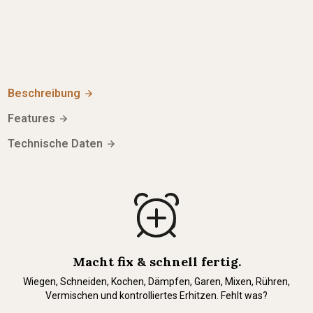
LuckyChef CookA
Die erste smarte Hundeküche mit integriertem
Ernährungsexperten.
Beschreibung
895,00 €
Features
Warenkorb
Technische Daten
Macht fix & schnell fertig.
Wiegen, Schneiden, Kochen, Dämpfen, Garen, Mixen, Rühren,
Vermischen und kontrolliertes Erhitzen. Fehlt was?