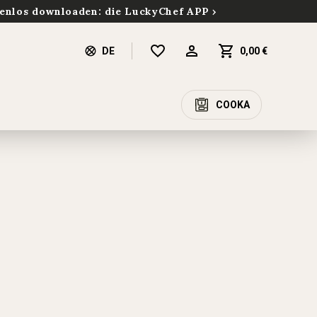
enlos downloaden: die LuckyChef APP
DE
0,00 €
COOKA