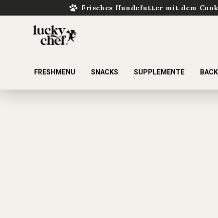
Frisches Hundefutter mit dem Coo
FRESHMENU
SNACKS
SUPPLEMENTE
BAC
ur Suche springen
Zur Hauptnavigation springen