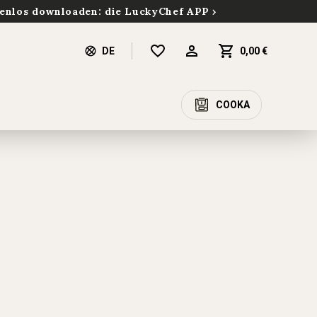
enlos downloaden: die LuckyChef APP
DE
0,00 €
COOKA