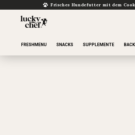
Frisches Hundefutter mit dem Coo
FRESHMENU
SNACKS
SUPPLEMENTE
BAC
ur Suche springen
Zur Hauptnavigation springen