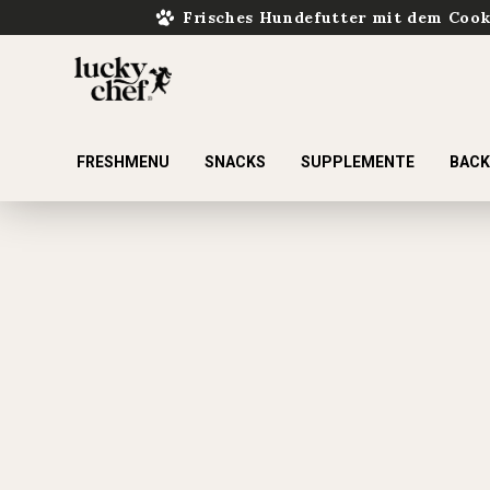
Frisches Hundefutter mit dem Coo
FRESHMENU
SNACKS
SUPPLEMENTE
BAC
ur Suche springen
Zur Hauptnavigation springen