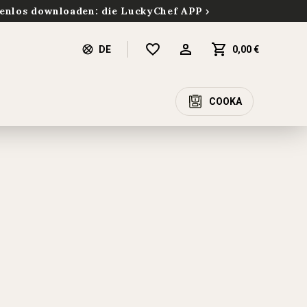
enlos downloaden: die LuckyChef APP
DE
0,00 €
COOKA