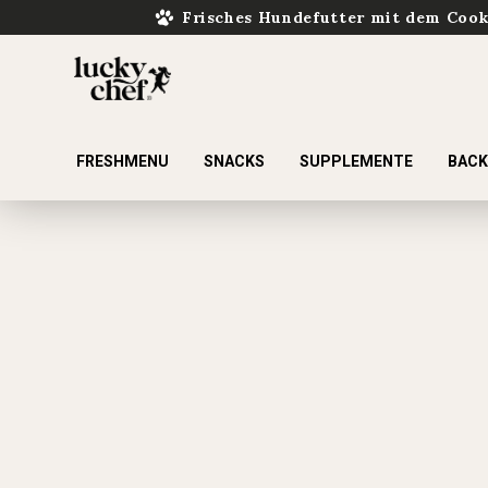
Frisches Hundefutter mit dem Coo
FRESHMENU
SNACKS
SUPPLEMENTE
BAC
ur Suche springen
Zur Hauptnavigation springen