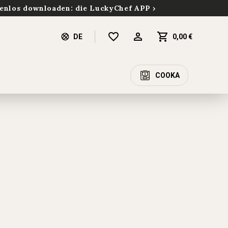
enlos downloaden: die LuckyChef APP
DE
0,00 €
COOKA