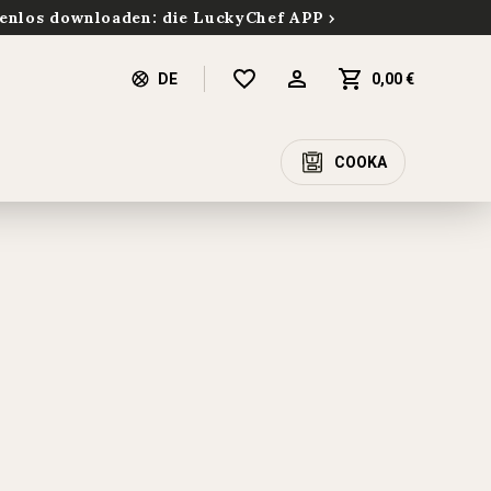
enlos downloaden: die LuckyChef APP
DE
0,00 €
COOKA