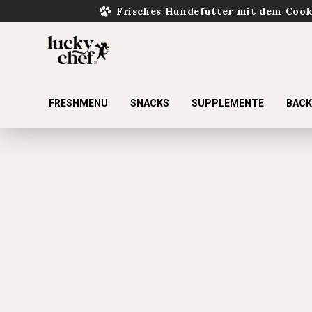
Frisches Hundefutter mit dem Coo
FRESHMENU
SNACKS
SUPPLEMENTE
BAC
ur Suche springen
Zur Hauptnavigation springen