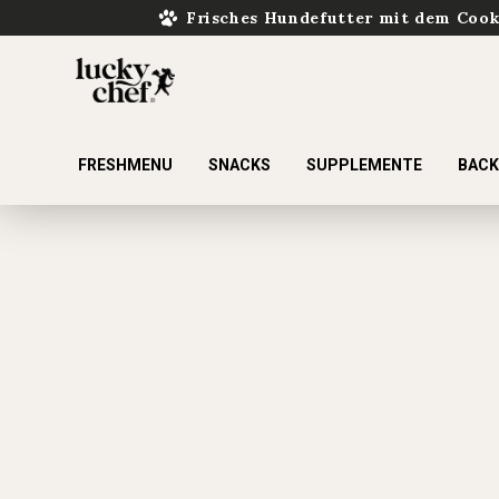
Frisches Hundefutter mit dem Coo
FRESHMENU
SNACKS
SUPPLEMENTE
BAC
ur Suche springen
Zur Hauptnavigation springen