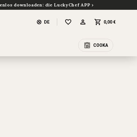
enlos downloaden: die LuckyChef APP
DE
0,00 €
COOKA