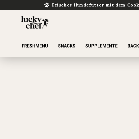
Frisches Hundefutter mit dem Coo
FRESHMENU
SNACKS
SUPPLEMENTE
BAC
ur Suche springen
Zur Hauptnavigation springen