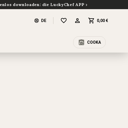
enlos downloaden: die LuckyChef APP
DE
0,00 €
COOKA