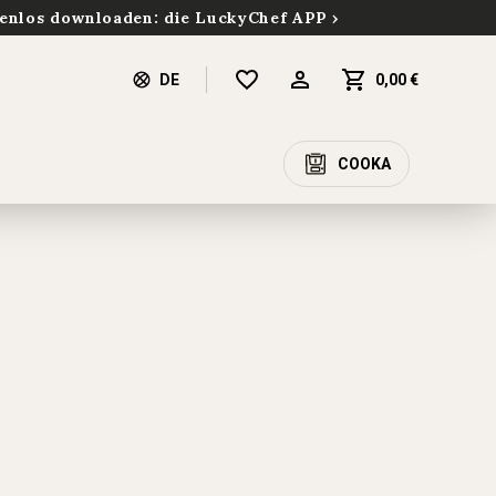
enlos downloaden: die LuckyChef APP
DE
0,00 €
COOKA