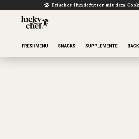
Frisches Hundefutter mit dem Coo
FRESHMENU
SNACKS
SUPPLEMENTE
BAC
ur Suche springen
Zur Hauptnavigation springen