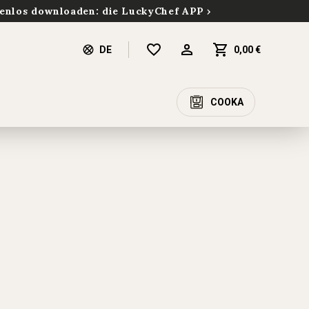
enlos downloaden: die LuckyChef APP
DE
0,00 €
COOKA