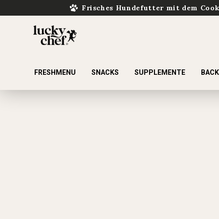
Frisches Hundefutter mit dem Coo
FRESHMENU
SNACKS
SUPPLEMENTE
BAC
ur Suche springen
Zur Hauptnavigation springen