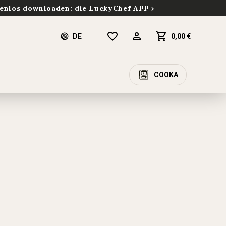
enlos downloaden: die LuckyChef APP
DE
0,00 €
COOKA