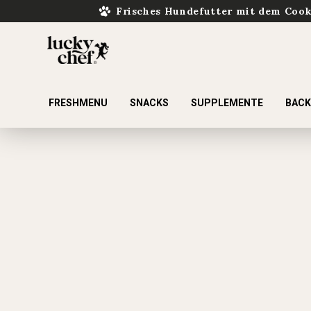
Frisches Hundefutter mit dem Coo
FRESHMENU
SNACKS
SUPPLEMENTE
BAC
ur Suche springen
Zur Hauptnavigation springen