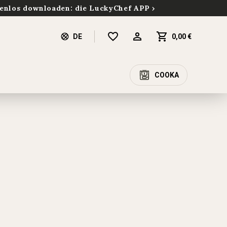
enlos downloaden: die LuckyChef APP
DE
0,00 €
COOKA