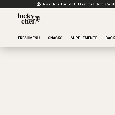
Frisches Hundefutter mit dem Coo
FRESHMENU
SNACKS
SUPPLEMENTE
BAC
ur Suche springen
Zur Hauptnavigation springen