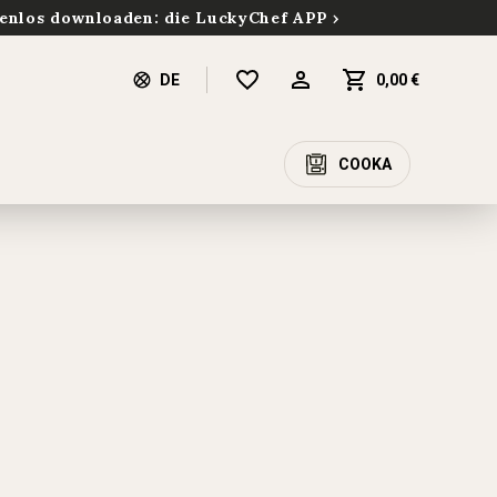
enlos downloaden: die LuckyChef APP
DE
0,00 €
COOKA