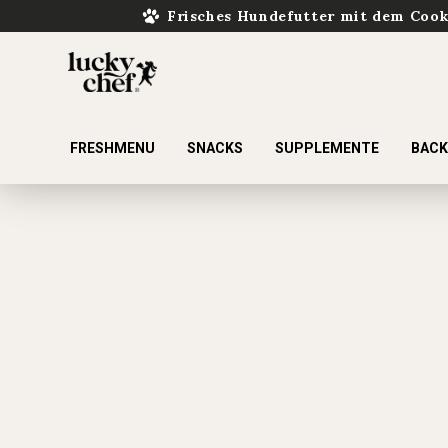
Frisches Hundefutter mit dem Coo
FRESHMENU
SNACKS
SUPPLEMENTE
BAC
ur Suche springen
Zur Hauptnavigation springen